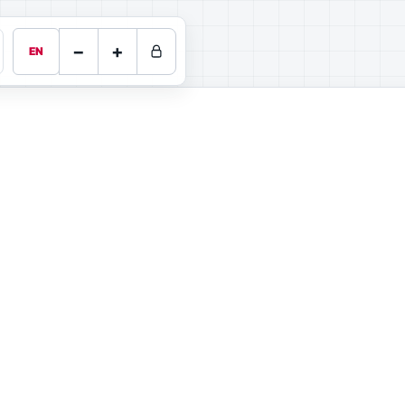
−
+
EN