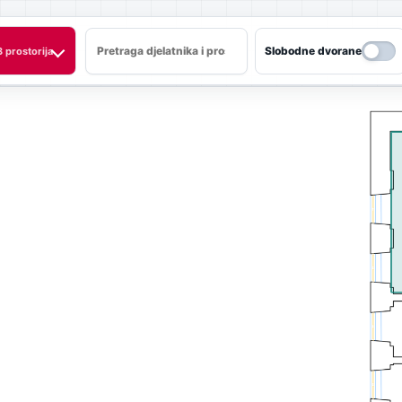
Slobodne dvorane
3 prostorija