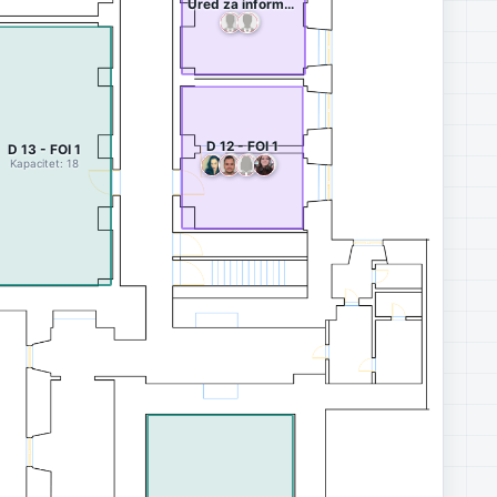
Ured za informatičku podršku - FOI 1
D 12 - FOI 1
D 13 - FOI 1
Kapacitet: 18